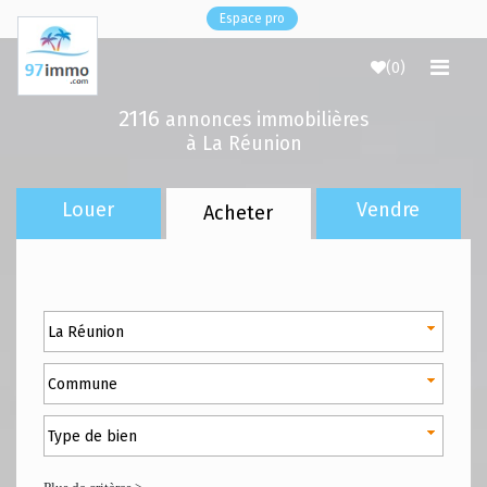
Espace pro
(
0
)
2116
annonces immobilières
à La Réunion
Louer
Vendre
Acheter
La Réunion
Commune
Type de bien