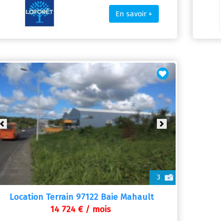
En savoir +
Previous
Next
3
Location Terrain 97122 Baie Mahault
14 724 € / mois