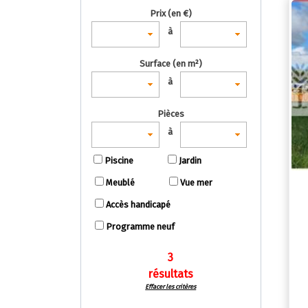
Prix (en €)
à
Surface (en m²)
à
Pièces
à
Piscine
Jardin
Meublé
Vue mer
Accès handicapé
Programme neuf
3
résultats
Effacer les critères